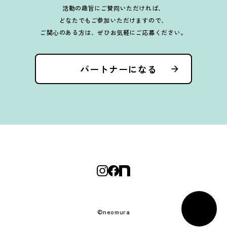
活動の趣旨にご賛同いただければ、
どなたでもご参加いただけますので、
ご関心のある方は、ぜひお気軽にご応募ください。
パートナーになる
arrow_forward
©neomura