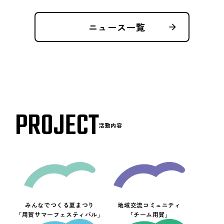
ニュース一覧
arrow_forward
PROJECT
活動内容
みんなでつくる夏まつり
地域交流コミュニティ
「用賀サマーフェスティバル」
「チーム用賀」