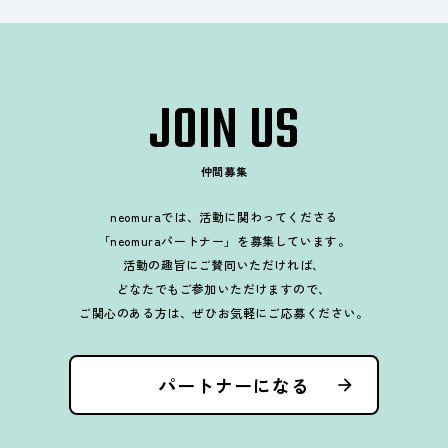
JOIN US
仲間募集
neomuraでは、活動に関わってくださる
「neomuraパートナー」を募集しています。
活動の趣旨にご賛同いただければ、
どなたでもご参加いただけますので、
ご関心のある方は、ぜひお気軽にご応募ください。
パートナーになる
arrow_forward