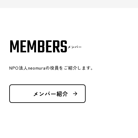
MEMBERS
メンバー
NPO法人neomuraの役員をご紹介します。
メンバー紹介
arrow_forward