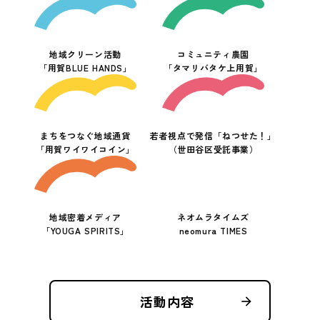
地域クリーン活動
コミュニティ農園
「用賀BLUE HANDS」
「タマリバタケ上用賀」
まちをつなぐ地域通貨
若者視点で発信「ねつせた！」
「用賀ワイワイコイン」
（世田谷区受託事業）
地域密着メディア
ネオムラタイムズ
「YOUGA SPIRITS」
neomura TIMES
活動内容
arrow_forward