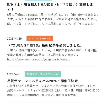
5/9（土）用賀BLUE HANDS（月1ゴミ拾い）実施しま
す！
5月の用賀BLUE HANDS（月1ゴミ拾い）は、9日（土）9時〜実施となり
ます。どなたでも参加できますので、ぜひお気軽にお集まりください。
尚、ゴミ袋、トングはこちらでご用意しますので、手ブラで大丈夫...
2026/4/20
YOUGA SPIRITS
『YOUGA SPIRITS』最新記事を公開しました。
「環八と清掃工場で変わった人生」上用賀の農家の土地だった砧公園。
倒産と起業。和田康弘が語る、枠に囚われない街づくり
https://www.neomura.or.jp/yougaspirits/wada...
2026/4/1
用賀サマーフェスティバル
用賀サマーフェスティバル2026・開催日決定
21年目を迎える用賀サマーフェスティバル今年も開催が決定しました！
用賀サマーフェスティバル20268/29（土）・30（日）時間：15:00-20:30
場所：くすのき公園周辺それに伴い、実行委員も大募...